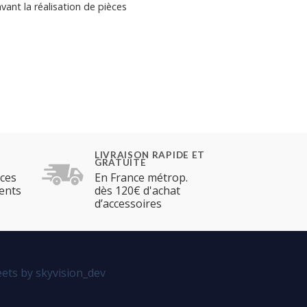
ant la réalisation de pièces
LIVRAISON RAPIDE ET
GRATUITE
èces
En France métrop.
ents
dès 120€ d'achat
d’accessoires
ets by skyvision_dev