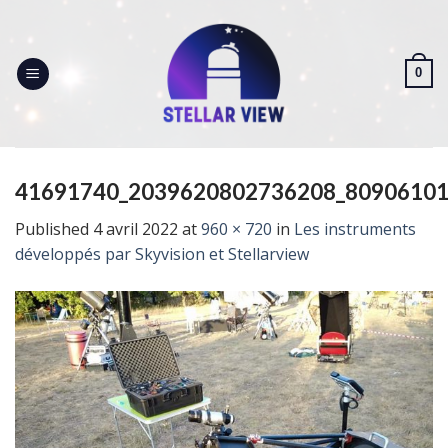
Skip
to
content
0
41691740_2039620802736208_80906101
Published
4 avril 2022
at
960 × 720
in
Les instruments
développés par Skyvision et Stellarview