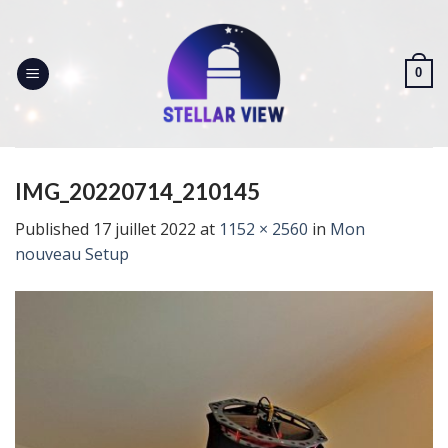
Skip
to
content
0
IMG_20220714_210145
Published
17 juillet 2022
at
1152 × 2560
in
Mon
nouveau Setup