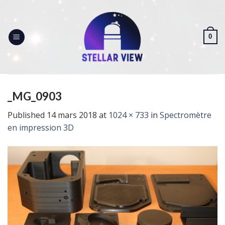
Skip
to
content
0
_MG_0903
Published
14 mars 2018
at
1024 × 733
in
Spectromètre
en impression 3D