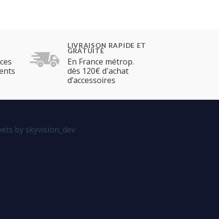
LIVRAISON RAPIDE ET
GRATUITE
èces
En France métrop.
ents
dès 120€ d'achat
d’accessoires
ets by skyvision_dev