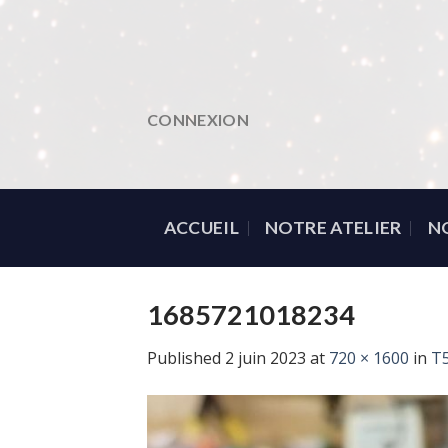
Skip
to
content
CONNEXION
ACCUEIL
NOTRE ATELIER
N
1685721018234
Published
2 juin 2023
at
720 × 1600
in
T5