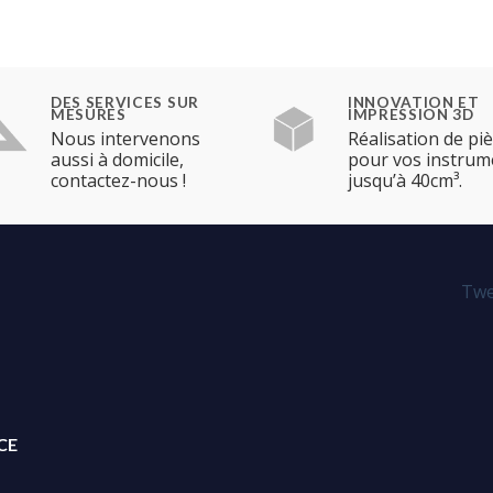
DES SERVICES SUR
INNOVATION ET
MESURES
IMPRESSION 3D
Nous intervenons
Réalisation de pi
aussi à domicile,
pour vos instrum
contactez-nous !
jusqu’à 40cm³.
Twe
CE